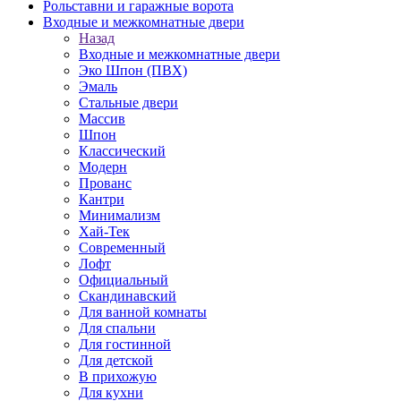
Рольставни и гаражные ворота
Входные и межкомнатные двери
Назад
Входные и межкомнатные двери
Эко Шпон (ПВХ)
Эмаль
Стальные двери
Массив
Шпон
Классический
Модерн
Прованс
Кантри
Минимализм
Хай-Тек
Современный
Лофт
Официальный
Скандинавский
Для ванной комнаты
Для спальни
Для гостинной
Для детской
В прихожую
Для кухни