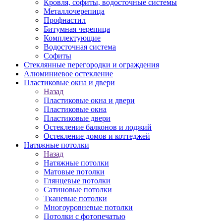
Кровля, софиты, водосточные системы
Металлочерепица
Профнастил
Битумная черепица
Комплектующие
Водосточная система
Софиты
Стеклянные перегородки и ограждения
Алюминиевое остекление
Пластиковые окна и двери
Назад
Пластиковые окна и двери
Пластиковые окна
Пластиковые двери
Остекление балконов и лоджий
Остекление домов и коттеджей
Натяжные потолки
Назад
Натяжные потолки
Матовые потолки
Глянцевые потолки
Сатиновые потолки
Тканевые потолки
Многоуровневые потолки
Потолки с фотопечатью