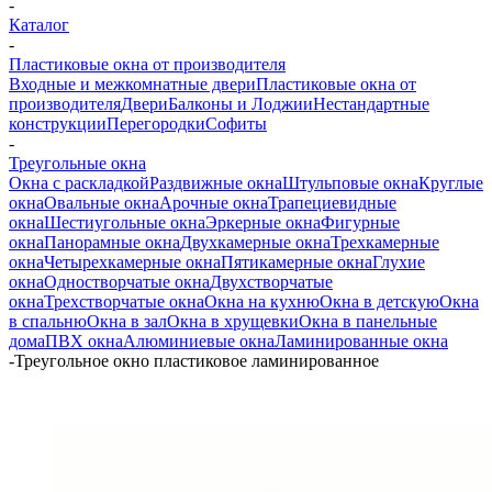
-
Каталог
-
Пластиковые окна от производителя
Входные и межкомнатные двери
Пластиковые окна от
производителя
Двери
Балконы и Лоджии
Нестандартные
конструкции
Перегородки
Софиты
-
Треугольные окна
Окна с раскладкой
Раздвижные окна
Штульповые окна
Круглые
окна
Овальные окна
Арочные окна
Трапециевидные
окна
Шестиугольные окна
Эркерные окна
Фигурные
окна
Панорамные окна
Двухкамерные окна
Трехкамерные
окна
Четырехкамерные окна
Пятикамерные окна
Глухие
окна
Одностворчатые окна
Двухстворчатые
окна
Трехстворчатые окна
Окна на кухню
Окна в детскую
Окна
в спальню
Окна в зал
Окна в хрущевки
Окна в панельные
дома
ПВХ окна
Алюминиевые окна
Ламинированные окна
-
Треугольное окно пластиковое ламинированное