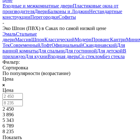
цене
Входные и межкомнатные двери
Пластиковые окна от
производителя
Двери
Балконы и Лоджии
Нестандартные
конструкции
Перегородки
Софиты
-
Эко Шпон (ПВХ) в Саках по самой низкой цене
Эмаль
Стальные
двери
Массив
Шпон
Классический
Модерн
Прованс
Кантри
Мини
Тек
Современный
Лофт
Официальный
Скандинавский
Для
ванной комнаты
Для спальни
Для гостинной
Для детской
В
прихожую
Для кухни
Входная дверь
Со стеклом
Без стекла
Фильтр:
Сортировка
По популярности (возрастание)
Цена
Цена
2 450
3 896
5 343
6 789
8 235
Показать