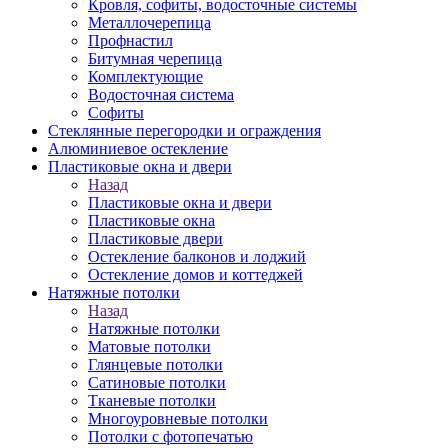
Кровля, софиты, водосточные системы
Металлочерепица
Профнастил
Битумная черепица
Комплектующие
Водосточная система
Софиты
Стеклянные перегородки и ограждения
Алюминиевое остекление
Пластиковые окна и двери
Назад
Пластиковые окна и двери
Пластиковые окна
Пластиковые двери
Остекление балконов и лоджий
Остекление домов и коттеджей
Натяжные потолки
Назад
Натяжные потолки
Матовые потолки
Глянцевые потолки
Сатиновые потолки
Тканевые потолки
Многоуровневые потолки
Потолки с фотопечатью