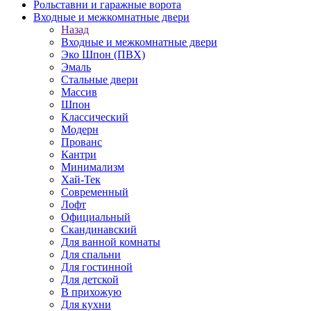
Рольставни и гаражные ворота
Входные и межкомнатные двери
Назад
Входные и межкомнатные двери
Эко Шпон (ПВХ)
Эмаль
Стальные двери
Массив
Шпон
Классический
Модерн
Прованс
Кантри
Минимализм
Хай-Тек
Современный
Лофт
Официальный
Скандинавский
Для ванной комнаты
Для спальни
Для гостинной
Для детской
В прихожую
Для кухни