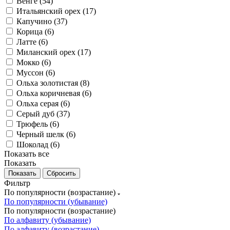
Венге (
54
)
Итальянский орех (
17
)
Капучино (
37
)
Корица (
6
)
Латте (
6
)
Миланский орех (
17
)
Мокко (
6
)
Муссон (
6
)
Ольха золотистая (
8
)
Ольха коричневая (
6
)
Ольха серая (
6
)
Серый дуб (
37
)
Трюфель (
6
)
Черный шелк (
6
)
Шоколад (
6
)
Показать все
Показать
Сбросить
Фильтр
По популярности (возрастание)
По популярности (убывание)
По популярности (возрастание)
По алфавиту (убывание)
По алфавиту (возрастание)