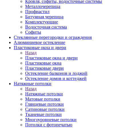
Кровля, софиты, водосточные системы
Металлочерепица
Профнастил
Битумная черепица
Комплектующие
Водосточная система
Софиты
Стеклянные перегородки и ограждения
Алюминиевое остекление
Пластиковые окна и двери
Назад
Пластиковые окна и двери
Пластиковые окна
Пластиковые двери
Остекление балконов и лоджий
Остекление домов и коттеджей
Натяжные потолки
Назад
Натяжные потолки
Матовые потолки
Глянцевые потолки
Сатиновые потолки
Тканевые потолки
Многоуровневые потолки
Потолки с фотопечатью