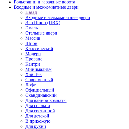
Рольставни и гаражные ворота
Входные и межкомнатные двери
Назад
Входные и межкомнатные двери
Эко Шпон (ПВХ)
Эмаль
Стальные двери
Массив
Шпон
Классический
Модерн
Прованс
Кантри
Минимализм
Хай-Тек
Современный
Лофт
Официальный
Скандинавский
Для ванной комнаты
Для спальни
Для гостинной
Для детской
В прихожую
Для кухни