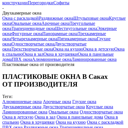
конструкции
Перегородки
Софиты
-
Двухкамерные окна
Окна с раскладкой
Раздвижные окна
Штульповые окна
Круглые
окна
Овальные окна
Арочные окна
Треугольные
окна
Трапециевидные окна
Шестиугольные окна
Эркерные
окна
Фигурные окна
Панорамные окна
Трехкамерные
окна
Четырехкамерные окна
Пятикамерные окна
Глухие
окна
Одностворчатые окна
Двухстворчатые
окна
Трехстворчатые окна
Окна на кухню
Окна в детскую
Окна
в спальню
Окна в зал
Окна в хрущевки
Окна в панельные
дома
ПВХ окна
Алюминиевые окна
Ламинированные окна
Пластиковые окна
от производителя
ПЛАСТИКОВЫЕ ОКНА В Саках
ОТ ПРОИЗВОДИТЕЛЯ
Теги:
Алюминиевые окна
Арочные окна
Глухие окна
Двухкамерные окна
Двухстворчатые окна
Круглые окна
Ламинированные окна
Овальные окна
Одностворчатые окна
Окна в детскую
Окна в зал
Окна в панельные дома
Окна в
спальню
Окна в хрущевки
Окна на кухню
Окна с раскладкой
ПВХ окна
Раздвижные окна
Трапециевидные окна