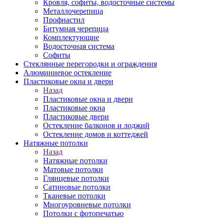
Кровля, софиты, водосточные системы
Металлочерепица
Профнастил
Битумная черепица
Комплектующие
Водосточная система
Софиты
Стеклянные перегородки и ограждения
Алюминиевое остекление
Пластиковые окна и двери
Назад
Пластиковые окна и двери
Пластиковые окна
Пластиковые двери
Остекление балконов и лоджий
Остекление домов и коттеджей
Натяжные потолки
Назад
Натяжные потолки
Матовые потолки
Глянцевые потолки
Сатиновые потолки
Тканевые потолки
Многоуровневые потолки
Потолки с фотопечатью