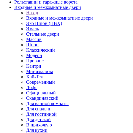
Рольставни и гаражные ворота
Входные и межкомнатные двери
Назад
Входные и межкомнатные двери
Эко Шпон (ПВХ)
Эмаль
Стальные двери
Массив
Шпон
Классический
Модерн
Прованс
Кантри
Минимализм
Хай-Тек
Современный
Лофт
Официальный
Скандинавский
Для ванной комнаты
Для спальни
Для гостинной
Для детской
В прихожую
Для кухни