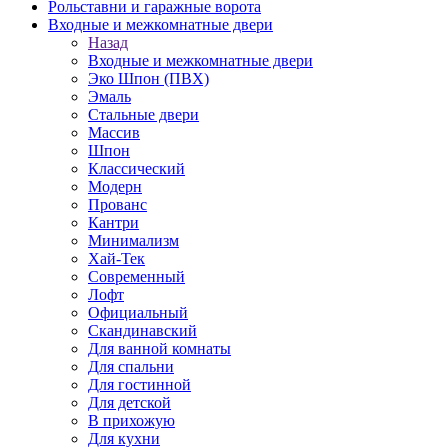
Рольставни и гаражные ворота
Входные и межкомнатные двери
Назад
Входные и межкомнатные двери
Эко Шпон (ПВХ)
Эмаль
Стальные двери
Массив
Шпон
Классический
Модерн
Прованс
Кантри
Минимализм
Хай-Тек
Современный
Лофт
Официальный
Скандинавский
Для ванной комнаты
Для спальни
Для гостинной
Для детской
В прихожую
Для кухни