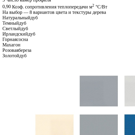
2
0,90
Коэф. сопротивления теплопередачи м
°С/Вт
На выбор —
8 вариантов цвета
и текстуры дерева
Натуральный
дуб
Темный
дуб
Светлый
дуб
Ирландский
дуб
Горная
сосна
Махагон
Розовая
береза
Золотой
дуб