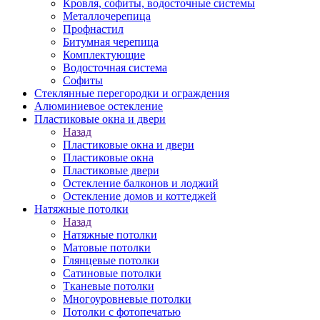
Кровля, софиты, водосточные системы
Металлочерепица
Профнастил
Битумная черепица
Комплектующие
Водосточная система
Софиты
Стеклянные перегородки и ограждения
Алюминиевое остекление
Пластиковые окна и двери
Назад
Пластиковые окна и двери
Пластиковые окна
Пластиковые двери
Остекление балконов и лоджий
Остекление домов и коттеджей
Натяжные потолки
Назад
Натяжные потолки
Матовые потолки
Глянцевые потолки
Сатиновые потолки
Тканевые потолки
Многоуровневые потолки
Потолки с фотопечатью