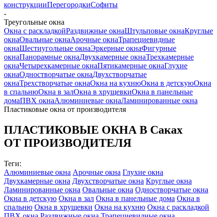
конструкции
Перегородки
Софиты
-
Треугольные окна
Окна с раскладкой
Раздвижные окна
Штульповые окна
Круглые
окна
Овальные окна
Арочные окна
Трапециевидные
окна
Шестиугольные окна
Эркерные окна
Фигурные
окна
Панорамные окна
Двухкамерные окна
Трехкамерные
окна
Четырехкамерные окна
Пятикамерные окна
Глухие
окна
Одностворчатые окна
Двухстворчатые
окна
Трехстворчатые окна
Окна на кухню
Окна в детскую
Окна
в спальню
Окна в зал
Окна в хрущевки
Окна в панельные
дома
ПВХ окна
Алюминиевые окна
Ламинированные окна
Пластиковые окна
от производителя
ПЛАСТИКОВЫЕ ОКНА В Саках
ОТ ПРОИЗВОДИТЕЛЯ
Теги:
Алюминиевые окна
Арочные окна
Глухие окна
Двухкамерные окна
Двухстворчатые окна
Круглые окна
Ламинированные окна
Овальные окна
Одностворчатые окна
Окна в детскую
Окна в зал
Окна в панельные дома
Окна в
спальню
Окна в хрущевки
Окна на кухню
Окна с раскладкой
ПВХ окна
Раздвижные окна
Трапециевидные окна