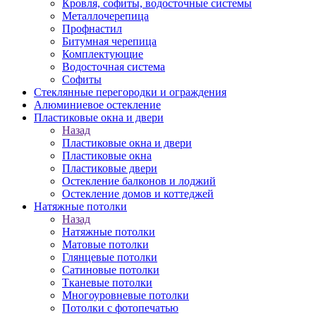
Кровля, софиты, водосточные системы
Металлочерепица
Профнастил
Битумная черепица
Комплектующие
Водосточная система
Софиты
Стеклянные перегородки и ограждения
Алюминиевое остекление
Пластиковые окна и двери
Назад
Пластиковые окна и двери
Пластиковые окна
Пластиковые двери
Остекление балконов и лоджий
Остекление домов и коттеджей
Натяжные потолки
Назад
Натяжные потолки
Матовые потолки
Глянцевые потолки
Сатиновые потолки
Тканевые потолки
Многоуровневые потолки
Потолки с фотопечатью