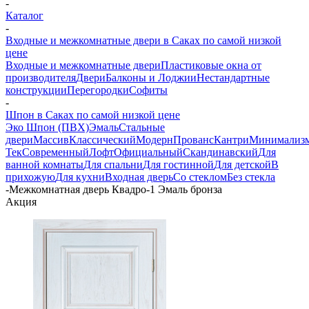
-
Каталог
-
Входные и межкомнатные двери в Саках по самой низкой
цене
Входные и межкомнатные двери
Пластиковые окна от
производителя
Двери
Балконы и Лоджии
Нестандартные
конструкции
Перегородки
Софиты
-
Шпон в Саках по самой низкой цене
Эко Шпон (ПВХ)
Эмаль
Стальные
двери
Массив
Классический
Модерн
Прованс
Кантри
Минимализ
Тек
Современный
Лофт
Официальный
Скандинавский
Для
ванной комнаты
Для спальни
Для гостинной
Для детской
В
прихожую
Для кухни
Входная дверь
Со стеклом
Без стекла
-
Межкомнатная дверь Квадро-1 Эмаль бронза
Акция