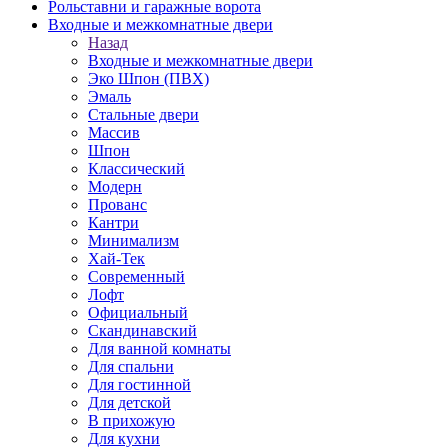
Рольставни и гаражные ворота
Входные и межкомнатные двери
Назад
Входные и межкомнатные двери
Эко Шпон (ПВХ)
Эмаль
Стальные двери
Массив
Шпон
Классический
Модерн
Прованс
Кантри
Минимализм
Хай-Тек
Современный
Лофт
Официальный
Скандинавский
Для ванной комнаты
Для спальни
Для гостинной
Для детской
В прихожую
Для кухни