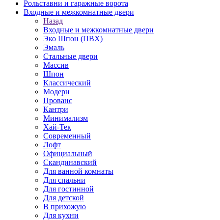
Рольставни и гаражные ворота
Входные и межкомнатные двери
Назад
Входные и межкомнатные двери
Эко Шпон (ПВХ)
Эмаль
Стальные двери
Массив
Шпон
Классический
Модерн
Прованс
Кантри
Минимализм
Хай-Тек
Современный
Лофт
Официальный
Скандинавский
Для ванной комнаты
Для спальни
Для гостинной
Для детской
В прихожую
Для кухни