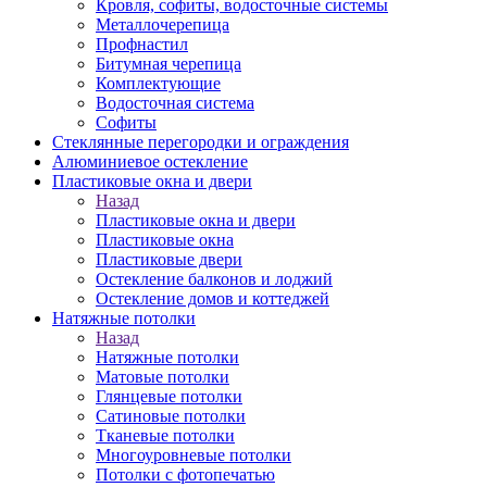
Кровля, софиты, водосточные системы
Металлочерепица
Профнастил
Битумная черепица
Комплектующие
Водосточная система
Софиты
Стеклянные перегородки и ограждения
Алюминиевое остекление
Пластиковые окна и двери
Назад
Пластиковые окна и двери
Пластиковые окна
Пластиковые двери
Остекление балконов и лоджий
Остекление домов и коттеджей
Натяжные потолки
Назад
Натяжные потолки
Матовые потолки
Глянцевые потолки
Сатиновые потолки
Тканевые потолки
Многоуровневые потолки
Потолки с фотопечатью