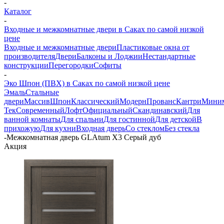
-
Каталог
-
Входные и межкомнатные двери в Саках по самой низкой
цене
Входные и межкомнатные двери
Пластиковые окна от
производителя
Двери
Балконы и Лоджии
Нестандартные
конструкции
Перегородки
Софиты
-
Эко Шпон (ПВХ) в Саках по самой низкой цене
Эмаль
Стальные
двери
Массив
Шпон
Классический
Модерн
Прованс
Кантри
Мини
Тек
Современный
Лофт
Официальный
Скандинавский
Для
ванной комнаты
Для спальни
Для гостинной
Для детской
В
прихожую
Для кухни
Входная дверь
Со стеклом
Без стекла
-
Межкомнатная дверь GLAtum X3 Серый дуб
Акция