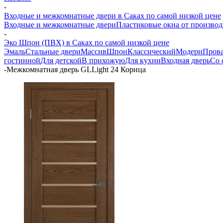
-
Входные и межкомнатные двери в Саках по самой низкой цене
Входные и межкомнатные двери
Пластиковые окна от производ
-
Эко Шпон (ПВХ) в Саках по самой низкой цене
Эмаль
Стальные двери
Массив
Шпон
Классический
Модерн
Пров
гостинной
Для детской
В прихожую
Для кухни
Входная дверь
Со 
-
Межкомнатная дверь GLLight 24 Корица