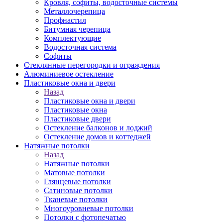
Кровля, софиты, водосточные системы
Металлочерепица
Профнастил
Битумная черепица
Комплектующие
Водосточная система
Софиты
Стеклянные перегородки и ограждения
Алюминиевое остекление
Пластиковые окна и двери
Назад
Пластиковые окна и двери
Пластиковые окна
Пластиковые двери
Остекление балконов и лоджий
Остекление домов и коттеджей
Натяжные потолки
Назад
Натяжные потолки
Матовые потолки
Глянцевые потолки
Сатиновые потолки
Тканевые потолки
Многоуровневые потолки
Потолки с фотопечатью