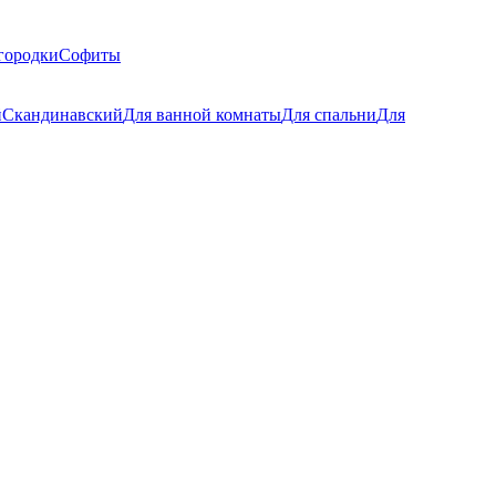
городки
Софиты
й
Скандинавский
Для ванной комнаты
Для спальни
Для