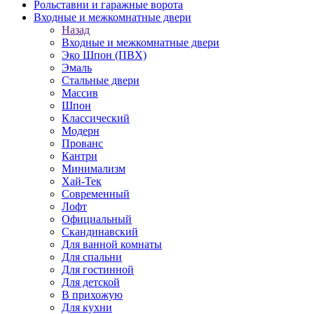
Рольставни и гаражные ворота
Входные и межкомнатные двери
Назад
Входные и межкомнатные двери
Эко Шпон (ПВХ)
Эмаль
Стальные двери
Массив
Шпон
Классический
Модерн
Прованс
Кантри
Минимализм
Хай-Тек
Современный
Лофт
Официальный
Скандинавский
Для ванной комнаты
Для спальни
Для гостинной
Для детской
В прихожую
Для кухни