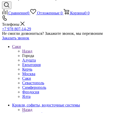
Сравнение
0
Отложенные
0
Корзина
0
0
Телефоны
+7 978 807-14-29
Не смогли дозвониться?
Закажите звонок, мы перезвоним
Заказать звонок
Саки
Назад
Города
Алушта
Евпатория
Керчь
Москва
Саки
Севастополь
Симферополь
Феодосия
Ялта
Кровля, софиты, водосточные системы
Назад