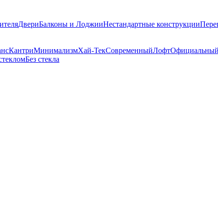
ителя
Двери
Балконы и Лоджии
Нестандартные конструкции
Пере
анс
Кантри
Минимализм
Хай-Тек
Современный
Лофт
Официальны
стеклом
Без стекла