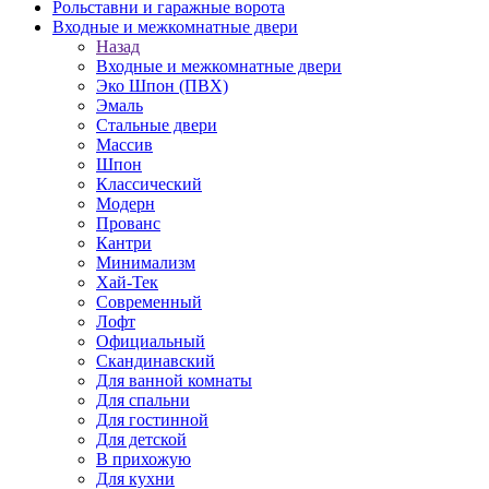
Рольставни и гаражные ворота
Входные и межкомнатные двери
Назад
Входные и межкомнатные двери
Эко Шпон (ПВХ)
Эмаль
Стальные двери
Массив
Шпон
Классический
Модерн
Прованс
Кантри
Минимализм
Хай-Тек
Современный
Лофт
Официальный
Скандинавский
Для ванной комнаты
Для спальни
Для гостинной
Для детской
В прихожую
Для кухни