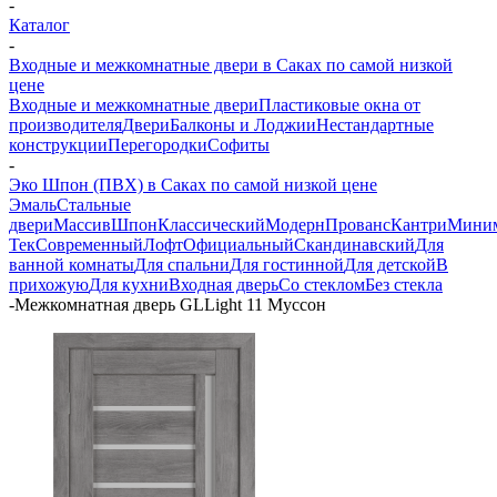
-
Каталог
-
Входные и межкомнатные двери в Саках по самой низкой
цене
Входные и межкомнатные двери
Пластиковые окна от
производителя
Двери
Балконы и Лоджии
Нестандартные
конструкции
Перегородки
Софиты
-
Эко Шпон (ПВХ) в Саках по самой низкой цене
Эмаль
Стальные
двери
Массив
Шпон
Классический
Модерн
Прованс
Кантри
Мини
Тек
Современный
Лофт
Официальный
Скандинавский
Для
ванной комнаты
Для спальни
Для гостинной
Для детской
В
прихожую
Для кухни
Входная дверь
Со стеклом
Без стекла
-
Межкомнатная дверь GLLight 11 Муссон