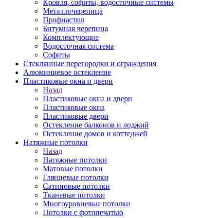
Кровля, софиты, водосточные системы
Металлочерепица
Профнастил
Битумная черепица
Комплектующие
Водосточная система
Софиты
Стеклянные перегородки и ограждения
Алюминиевое остекление
Пластиковые окна и двери
Назад
Пластиковые окна и двери
Пластиковые окна
Пластиковые двери
Остекление балконов и лоджий
Остекление домов и коттеджей
Натяжные потолки
Назад
Натяжные потолки
Матовые потолки
Глянцевые потолки
Сатиновые потолки
Тканевые потолки
Многоуровневые потолки
Потолки с фотопечатью