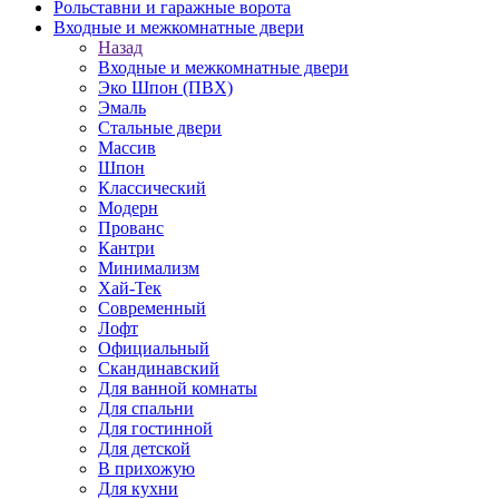
Рольставни и гаражные ворота
Входные и межкомнатные двери
Назад
Входные и межкомнатные двери
Эко Шпон (ПВХ)
Эмаль
Стальные двери
Массив
Шпон
Классический
Модерн
Прованс
Кантри
Минимализм
Хай-Тек
Современный
Лофт
Официальный
Скандинавский
Для ванной комнаты
Для спальни
Для гостинной
Для детской
В прихожую
Для кухни