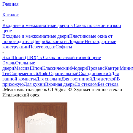
Главная
-
Каталог
-
Входные и межкомнатные двери в Саках по самой низкой
цене
Входные и межкомнатные двери
Пластиковые окна от
производителя
Двери
Балконы и Лоджии
Нестандартные
конструкции
Перегородки
Софиты
-
Эко Шпон (ПВХ) в Саках по самой низкой цене
Эмаль
Стальные
двери
Массив
Шпон
Классический
Модерн
Прованс
Кантри
Мини
Тек
Современный
Лофт
Официальный
Скандинавский
Для
ванной комнаты
Для спальни
Для гостинной
Для детской
В
прихожую
Для кухни
Входная дверь
Со стеклом
Без стекла
-
Межкомнатная дверь GLSigma 32 Художественное стекло
Итальянский орех