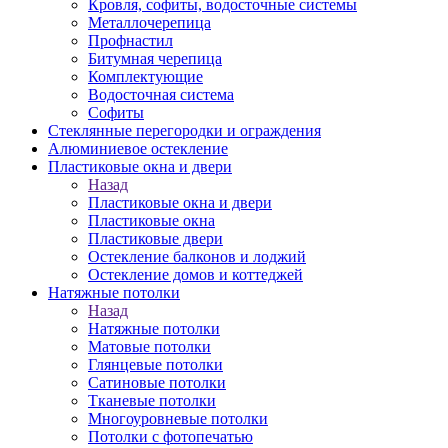
Кровля, софиты, водосточные системы
Металлочерепица
Профнастил
Битумная черепица
Комплектующие
Водосточная система
Софиты
Стеклянные перегородки и ограждения
Алюминиевое остекление
Пластиковые окна и двери
Назад
Пластиковые окна и двери
Пластиковые окна
Пластиковые двери
Остекление балконов и лоджий
Остекление домов и коттеджей
Натяжные потолки
Назад
Натяжные потолки
Матовые потолки
Глянцевые потолки
Сатиновые потолки
Тканевые потолки
Многоуровневые потолки
Потолки с фотопечатью