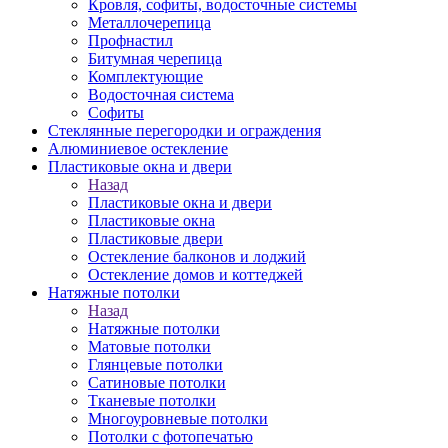
Кровля, софиты, водосточные системы
Металлочерепица
Профнастил
Битумная черепица
Комплектующие
Водосточная система
Софиты
Стеклянные перегородки и ограждения
Алюминиевое остекление
Пластиковые окна и двери
Назад
Пластиковые окна и двери
Пластиковые окна
Пластиковые двери
Остекление балконов и лоджий
Остекление домов и коттеджей
Натяжные потолки
Назад
Натяжные потолки
Матовые потолки
Глянцевые потолки
Сатиновые потолки
Тканевые потолки
Многоуровневые потолки
Потолки с фотопечатью