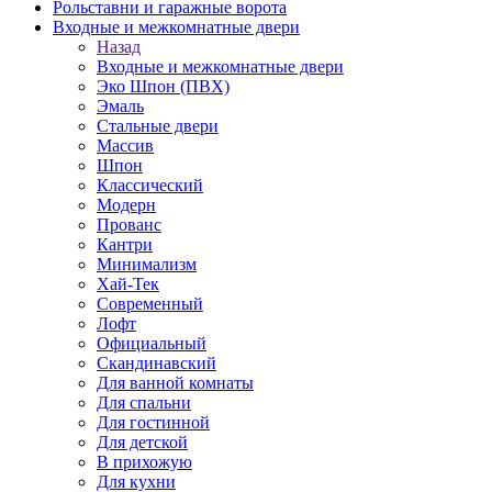
Рольставни и гаражные ворота
Входные и межкомнатные двери
Назад
Входные и межкомнатные двери
Эко Шпон (ПВХ)
Эмаль
Стальные двери
Массив
Шпон
Классический
Модерн
Прованс
Кантри
Минимализм
Хай-Тек
Современный
Лофт
Официальный
Скандинавский
Для ванной комнаты
Для спальни
Для гостинной
Для детской
В прихожую
Для кухни