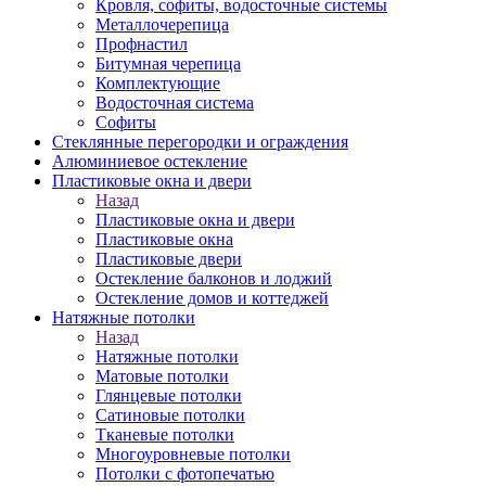
Кровля, софиты, водосточные системы
Металлочерепица
Профнастил
Битумная черепица
Комплектующие
Водосточная система
Софиты
Стеклянные перегородки и ограждения
Алюминиевое остекление
Пластиковые окна и двери
Назад
Пластиковые окна и двери
Пластиковые окна
Пластиковые двери
Остекление балконов и лоджий
Остекление домов и коттеджей
Натяжные потолки
Назад
Натяжные потолки
Матовые потолки
Глянцевые потолки
Сатиновые потолки
Тканевые потолки
Многоуровневые потолки
Потолки с фотопечатью