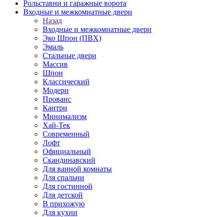
Рольставни и гаражные ворота
Входные и межкомнатные двери
Назад
Входные и межкомнатные двери
Эко Шпон (ПВХ)
Эмаль
Стальные двери
Массив
Шпон
Классический
Модерн
Прованс
Кантри
Минимализм
Хай-Тек
Современный
Лофт
Официальный
Скандинавский
Для ванной комнаты
Для спальни
Для гостинной
Для детской
В прихожую
Для кухни